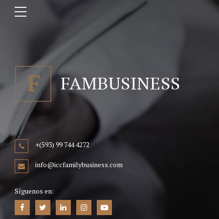
+(593) 99 744 4272
info@iccfamilybusiness.com
Síguenos en: