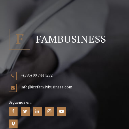
+(593) 99 744 4272
info@iccfamilybusiness.com
Síguenos en: